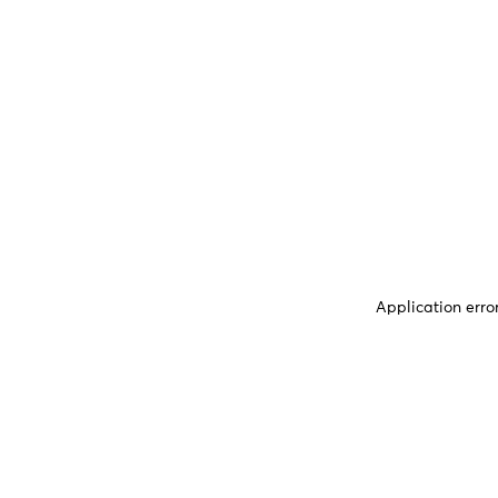
Application erro