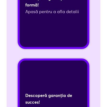
conformitate cu cerințele instituțiilor
formă!
finanțatoare.
Apasă pentru a afla detalii
Aplică acum!
Garanția de succes
Cu garanția noastră de succes, sunteți
asigurat că proiectul dumneavoastră
este gestionat de experți care își
Descoperă garanția de
asumă responsabilitatea de a oferi
succes!
cele mai bune soluții.