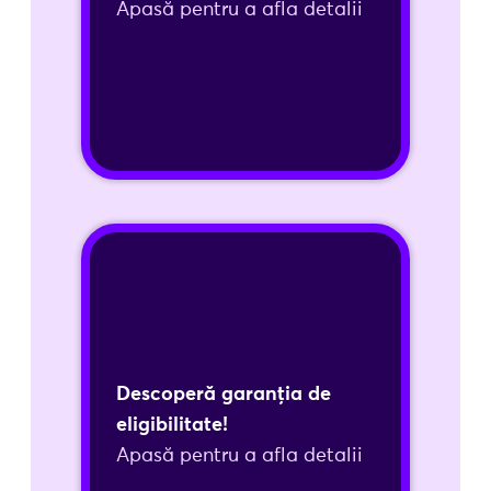
Apasă pentru a afla detalii
Aplică acum!
Garanția de eligibilitate
Garanția noastră de eligibilitate vă
oferă siguranța că îndepliniți criteriile
necesare pentru a accesa finanțări
Descoperă garanția de
europene și naționale.
eligibilitate!
Apasă pentru a afla detalii