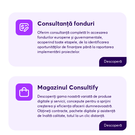
Consultanță fonduri
Oferim consultanță completă în accesarea
fondurilor europene și guvernamentale,
acoperind toate etapele, de la identificarea
oportunităților de finanțare până la raportarea
implementării proiectelor.
Descoperă
Magazinul Consultify
Descoperiți gama noastră variată de produse
digitale și servicii, concepute pentru a sprijini
creșterea și eficiența afacerii dumneavoastră.
Obțineți contracte, pachete digitale și asistență
de înaltă calitate, totul la un clic distanță.
Descoperă