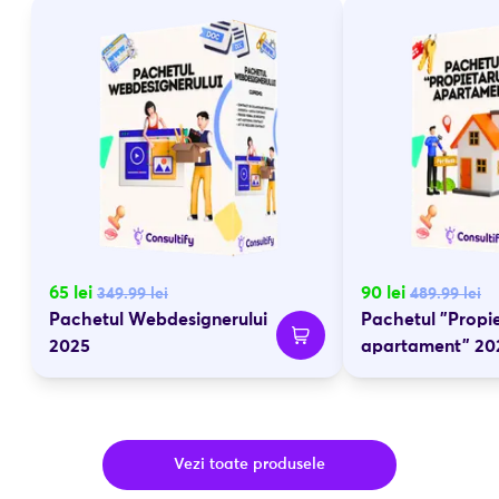
65
lei
90
lei
349.99
lei
489.99
lei
Pachetul Webdesignerului
Pachetul "Propie
2025
apartament" 20
Vezi toate produsele