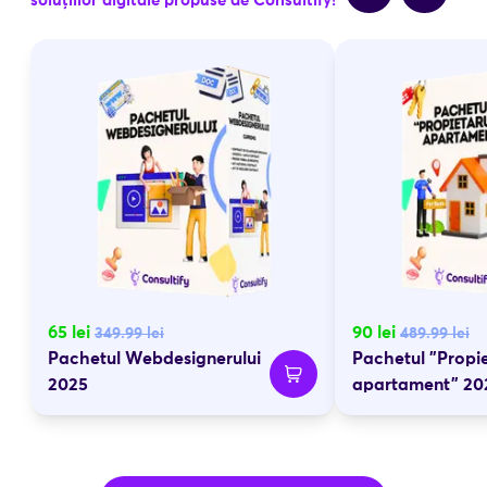
soluțiilor digitale propuse de Consultify!
65
lei
90
lei
349.99
lei
489.99
lei
Pachetul Webdesignerului
Pachetul "Propie
2025
apartament" 20