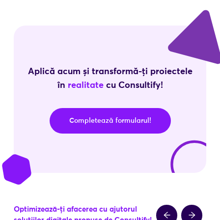
Aplică acum și transformă-ți proiectele
în
realitate
cu Consultify!
Completează formularul!
Optimizează-ți afacerea cu ajutorul