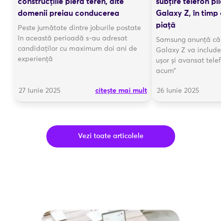
construcțiile pierd teren, alte
subțire telefon pli
domenii preiau conducerea
Galaxy Z, în timp
piaţă
Peste jumătate dintre joburile postate
în această perioadă s-au adresat
Samsung anunță că 
candidaților cu maximum doi ani de
Galaxy Z va include 
experiență
ușor și avansat tele
acum”
27 Iunie 2025
citește mai mult
26 Iunie 2025
Vezi toate articolele