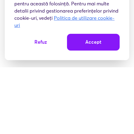
pentru această folosință. Pentru mai multe
detalii privind gestionarea preferințelor privind
cookie-uri, vedeți
Politica de utilizare cookie-
uri
Refuz
Accept
Consultify este partenerul tău de încredere în obținerea
finanțărilor nerambursabile, oferind soluții personalizate
pentru dezvoltarea afacerii tale.
Navigație
Acasă